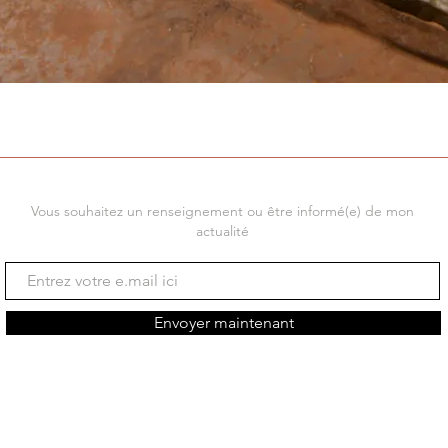
Vous souhaitez un renseignement ou être informé(e) de mon
actualité
Envoyer maintenant